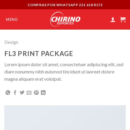
Skip
COMPRAS POR WHATSAPP 221 618 8172
to
content
MENÚ
Design
FL3 PRINT PACKAGE
Lorem ipsum dolor sit amet, consectetuer adipiscing elit, sed
diam nonummy nibh euismod tincidunt ut laoreet dolore
magna aliquam erat volutpat.