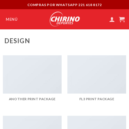
Skip
COMPRAS POR WHATSAPP 221 618 8172
to
content
MENÚ
DESIGN
ANOTHER PRINT PACKAGE
FL3 PRINT PACKAGE