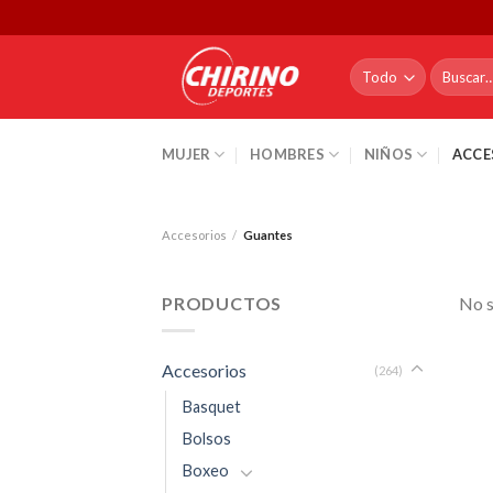
Skip
to
content
Buscar
por:
MUJER
HOMBRES
NIÑOS
ACCE
Accesorios
/
Guantes
PRODUCTOS
No s
Accesorios
(264)
Basquet
Bolsos
Boxeo