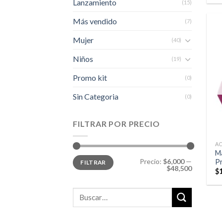
Lanzamiento
(15)
Más vendido
(7)
Mujer
(40)
Niños
(19)
Promo kit
(0)
Sin Categoria
(0)
FILTRAR POR PRECIO
A
M
Precio
Precio
Precio:
$6,000
—
Pr
FILTRAR
mínimo
máximo
$48,500
$