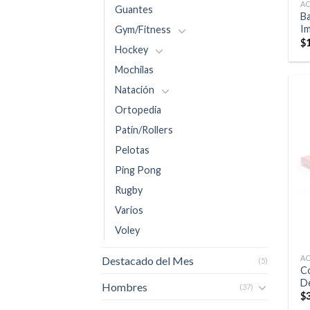
A
Guantes
Ba
Im
Gym/Fitness
$
Hockey
Mochilas
Natación
Ortopedia
Patín/Rollers
Pelotas
Ping Pong
Rugby
Varios
Voley
A
Destacado del Mes
(5)
Co
De
Hombres
(37)
$