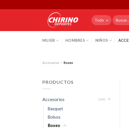
Skip
to
content
Buscar
por:
MUJER
HOMBRES
NIÑOS
ACCE
Accesorios
/
Boxeo
PRODUCTOS
Accesorios
(264)
Basquet
Bolsos
Boxeo