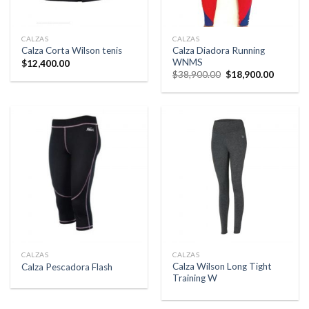
CALZAS
CALZAS
Calza Diadora Running
Calza Corta Wilson tenis
WNMS
$
12,400.00
El
El
$
38,900.00
$
18,900.00
precio
precio
original
actual
era:
es:
$38,900.00.
$18,900
CALZAS
CALZAS
Calza Wilson Long Tight
Calza Pescadora Flash
Training W