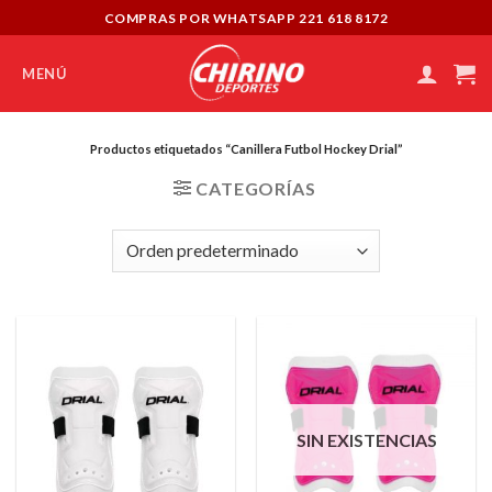
Skip
COMPRAS POR WHATSAPP 221 618 8172
to
content
MENÚ
Productos etiquetados “Canillera Futbol Hockey Drial”
CATEGORÍAS
SIN EXISTENCIAS