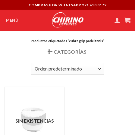
Skip
COMPRAS POR WHATSAPP 221 618 8172
to
content
MENÚ
Productos etiquetados “cubre grip padel tenis”
CATEGORÍAS
SIN EXISTENCIAS