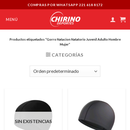
Skip
COMPRAS POR WHATSAPP 221 618 8172
to
content
MENÚ
Productos etiquetados “Gorro Natacion Natatorio Juvenil Adulto Hombre
Mujer”
CATEGORÍAS
SIN EXISTENCIAS