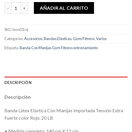
Banda Látex Elástica Con Manijas Importada Tensión Media can
AÑADIR AL CARRITO
SKU:
bcm01roj
Categorías:
Accesorios
,
Bandas Elásticas
,
Gym/Fitness
,
Varios
Etiqueta:
Banda Con Manijas Gym Fitness entrenamiento
DESCRIPCIÓN
Descripción
Banda Látex Elástica Con Manijas Importada Tensión Extra
Fuerte color Rojo. 20 LB
• Medida completa: 140 cm X 12 cm.