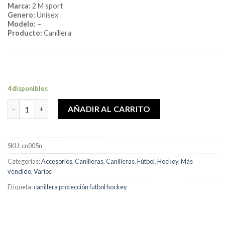
Marca:
2 M sport
Genero:
Unisex
Modelo:
–
Producto:
Canillera
4 disponibles
Canillera Protección Futbol Hockey Juvenil Adulto cantidad
AÑADIR AL CARRITO
SKU:
cn005n
Categorías:
Accesorios
,
Canilleras
,
Canilleras
,
Fútbol
,
Hockey
,
Más
vendido
,
Varios
Etiqueta:
canillera protección futbol hockey