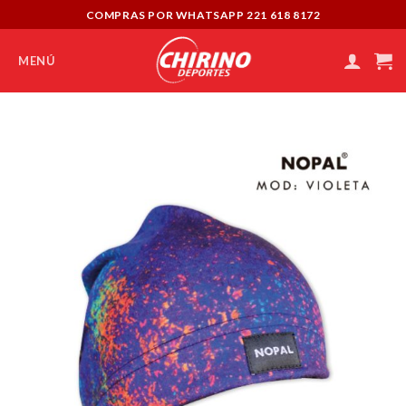
Skip
COMPRAS POR WHATSAPP 221 618 8172
to
content
MENÚ