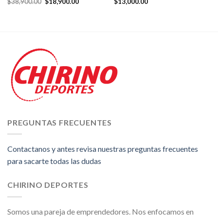
El
El
$
38,900.00
$
18,900.00
$
13,000.00
precio
precio
original
actual
era:
es:
$38,900.00.
$18,900.00.
PREGUNTAS FRECUENTES
Contactanos y antes revisa nuestras preguntas frecuentes
para sacarte todas las dudas
CHIRINO DEPORTES
Somos una pareja de emprendedores. Nos enfocamos en