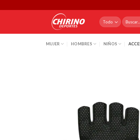
Skip
to
content
Buscar
por:
MUJER
HOMBRES
NIÑOS
ACCE