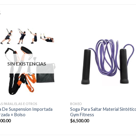
S
SIN EXISTENCIAS
S PARALELAS E OTROS
BOXEO
a De Suspension Importada
Soga Para Saltar Material Sintétic
rzada + Bolso
Gym Fitness
500.00
$
6,500.00