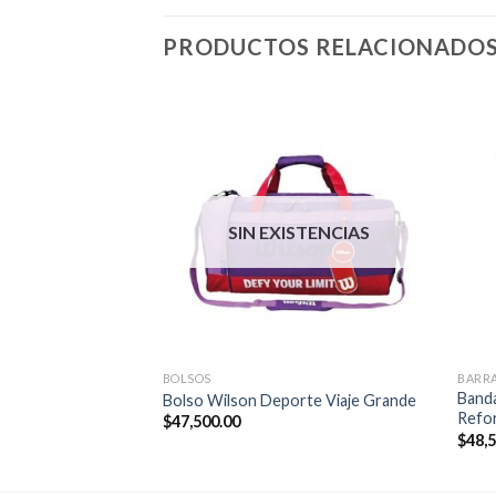
PRODUCTOS RELACIONADO
STENCIAS
SIN EXISTENCIAS
 OTROS
BOLSOS
BARRA
Stick Masajes
Band
Bolso Wilson Deporte Viaje Grande
rtes
Refo
$
47,500.00
$
48,