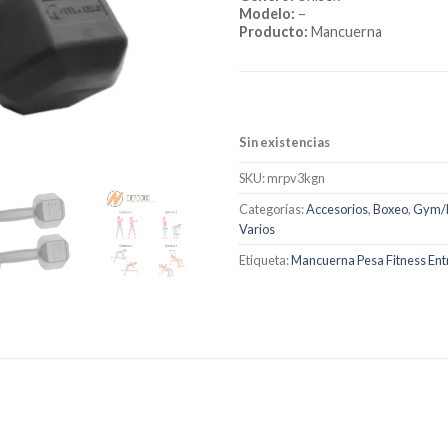
Modelo:
–
Producto:
Mancuerna
Sin existencias
SKU:
mrpv3kgn
Categorías:
Accesorios
,
Boxeo
,
Gym/F
Varios
Etiqueta:
Mancuerna Pesa Fitness En