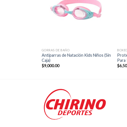
GORRAS DE BAÑO
BOXE
dolera Everlast
Antiparras de Natación Kids Niños (Sin
Prote
Caja)
Para
$
9,000.00
$
6,5