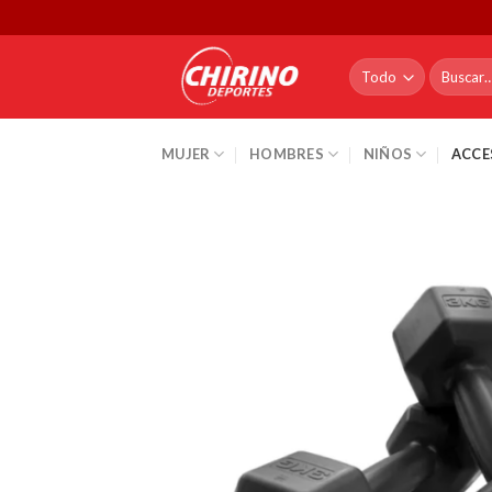
Skip
to
content
Buscar
por:
MUJER
HOMBRES
NIÑOS
ACCE