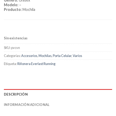
Genero:
Unisex
Modelo:
–
Producto:
Mochila
Sin existencias
SKU:
pvcvn
Categorías:
Accesorios
,
Mochilas
,
Porta Celular
,
Varios
Etiqueta:
Riñonera Everlast Running
DESCRIPCIÓN
INFORMACIÓN ADICIONAL