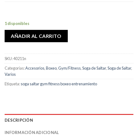
1 disponibles
AÑADIR AL CARRITO
SKU:
40211n
Categorías:
Accesorios
,
Boxeo
,
Gym/Fitness
,
Soga de Saltar
,
Soga de Saltar
,
Varios
Etiqueta:
soga saltar gym fitness boxeo entrenamiento
DESCRIPCIÓN
INFORMACIÓN ADICIONAL