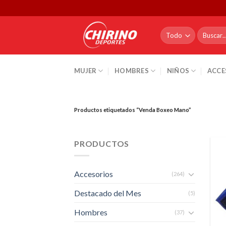
Skip
to
content
Buscar
por:
MUJER
HOMBRES
NIÑOS
ACCE
Productos etiquetados “Venda Boxeo Mano”
PRODUCTOS
Accesorios
(264)
Destacado del Mes
(5)
Hombres
(37)