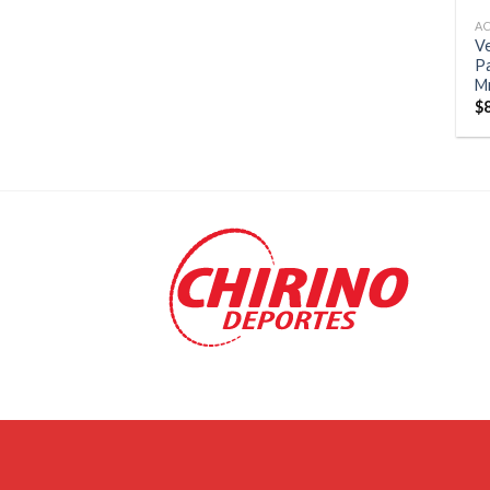
A
Ve
P
M
$