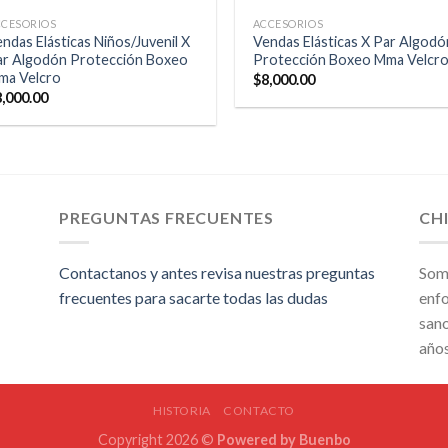
CCESORIOS
ACCESORIOS
ndas Elásticas Niños/Juvenil X
Vendas Elásticas X Par Algodó
ar Algodón Protección Boxeo
Protección Boxeo Mma Velcr
ma Velcro
$
8,000.00
8,000.00
PREGUNTAS FRECUENTES
CH
Contactanos y antes revisa nuestras preguntas
Som
frecuentes para sacarte todas las dudas
enfo
sano
año
HISTORIA
CONTACTO
Copyright 2026 ©
Powered by
Buenbo