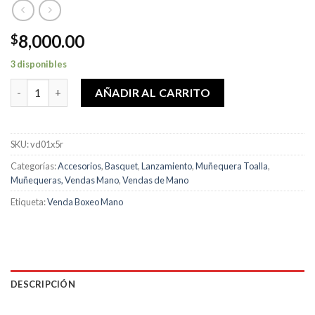
8,000.00
$
3 disponibles
Vendas Elásticas Niños/Juvenil X Par Algodón Protección Boxe
AÑADIR AL CARRITO
SKU:
vd01x5r
Categorías:
Accesorios
,
Basquet
,
Lanzamiento
,
Muñequera Toalla
,
Muñequeras, Vendas Mano
,
Vendas de Mano
Etiqueta:
Venda Boxeo Mano
DESCRIPCIÓN