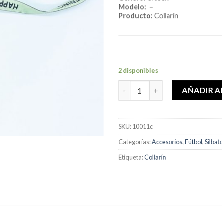
Modelo:
–
Producto:
Collarín
2 disponibles
Collarín Corto Happening Comú
AÑADIR A
SKU:
10011c
Categorías:
Accesorios
,
Fútbol
,
Silbat
Etiqueta:
Collarín