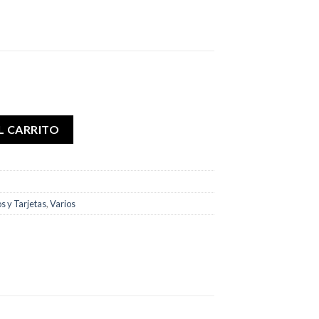
n Porta Silbato cantidad
L CARRITO
os y Tarjetas
,
Varios