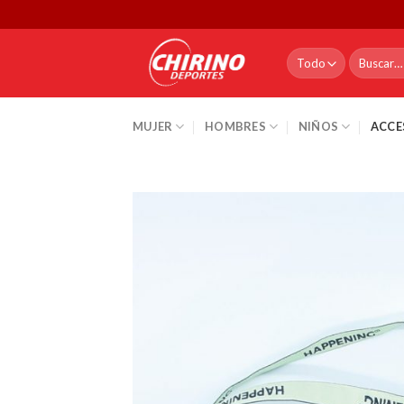
Skip
to
content
Buscar
por:
MUJER
HOMBRES
NIÑOS
ACCE