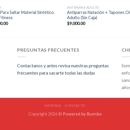
O
ANTIPARRA ADULTO
Para Saltar Material Sintético
Antiparras Natación + Tapones O
Fitness
Adulto (Sin Caja)
00.00
$
9,000.00
PREGUNTAS FRECUENTES
CH
Contactanos y antes revisa nuestras preguntas
Som
frecuentes para sacarte todas las dudas
enfo
sano
año
HISTORIA
CONTACTO
Copyright 2026 ©
Powered by
Buenbo