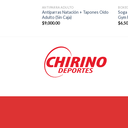
ANTIPARRA ADULTO
BOXE
Acero Speed Rope
Antiparras Natación + Tapones Oído
Soga 
m Fitness
Adulto (Sin Caja)
Gym 
$
9,000.00
$
6,5