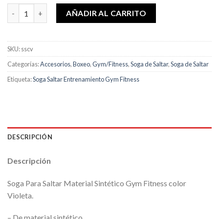
Soga Para Saltar Material Sintético Gym Fitness cantidad
AÑADIR AL CARRITO
SKU:
sscv
Categorías:
Accesorios
,
Boxeo
,
Gym/Fitness
,
Soga de Saltar
,
Soga de Saltar
Etiqueta:
Soga Saltar Entrenamiento Gym Fitness
DESCRIPCIÓN
Descripción
Soga Para Saltar Material Sintético Gym Fitness color
Violeta.
– De material sintético