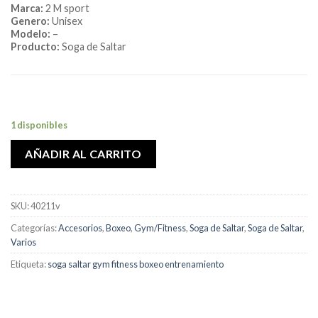
Marca:
2 M sport
Genero:
Unisex
Modelo:
–
Producto:
Soga de Saltar
1 disponibles
AÑADIR AL CARRITO
SKU:
40211v
Categorías:
Accesorios
,
Boxeo
,
Gym/Fitness
,
Soga de Saltar
,
Soga de Saltar
,
Varios
Etiqueta:
soga saltar gym fitness boxeo entrenamiento