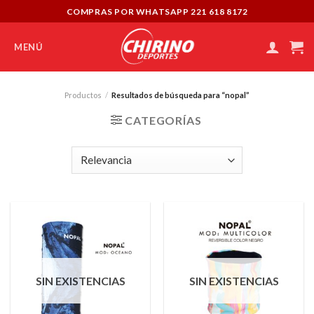
Skip
COMPRAS POR WHATSAPP 221 618 8172
to
content
MENÚ
Productos
/
Resultados de búsqueda para “nopal”
CATEGORÍAS
SIN EXISTENCIAS
SIN EXISTENCIAS