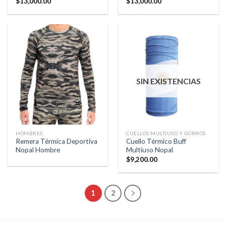
$
13,000.00
$
13,000.00
SIN EXISTENCIAS
HOMBRES
CUELLOS MULTIUSO Y GORROS
Remera Térmica Deportiva
Cuello Térmico Buff
Nopal Hombre
Multiuso Nopal
$
9,200.00
1
2