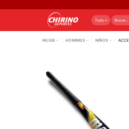
Skip
to
content
Buscar
por:
MUJER
HOMBRES
NIÑOS
ACCE