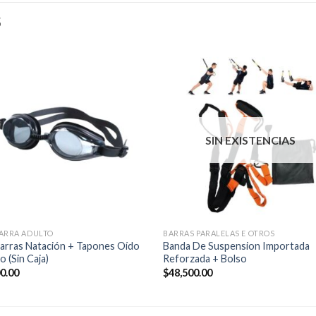
S
SIN EXISTENCIAS
ARRA ADULTO
BARRAS PARALELAS E OTROS
arras Natación + Tapones Oído
Banda De Suspension Importada
o (Sin Caja)
Reforzada + Bolso
00.00
$
48,500.00